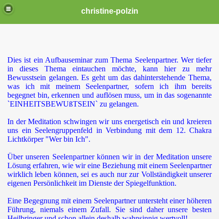
christine-polzin
ichter Leben TV
Dies ist ein Aufbauseminar zum Thema Seelenpartner. Wer tiefer
in dieses Thema eintauchen möchte, kann hier zu mehr
che Beratung oder Energiearbeit
Bewusstsein gelangen. Es geht um das dahinterstehende Thema,
was ich mit meinem Seelenpartner, sofern ich ihm b
ereits
begegnet bin, erkennen und auflösen muss, um in das sogenannte
`EINHEITSBEWUßTSEIN` zu gelangen.
In der Meditation schwingen wir uns energetisch ein und kreieren
uns ein Seelengruppenfeld in Verbindung mit dem 12. Chakra
Lichtkörper "Wer bin Ich".
Über unseren Seelenpartner können wir in der Meditation unsere
Lösung erfahren, wie wir eine Beziehung mit einem Seelenpartner
wirklich leben können, sei es auch nur zur Vollständigkeit unserer
 Erzengel
eigenen Persönlichkeit im Dienste der Spiegelfunktion.
Eine Begegnung mit einem Seelenpartner untersteht einer höheren
Führung, niemals einem Zufall. Sie sind daher unsere besten
 Menschheit verwandeln
Heilbringer und schon allein deshalb wahnsinnig wertvoll!