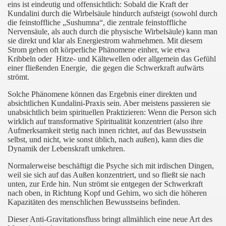
eins ist eindeutig und offensichtlich: Sobald die Kraft der
Kundalini durch die Wirbelsäule hindurch aufsteigt (sowohl durch
die feinstoffliche „Sushumna“, die zentrale feinstoffliche
e für Anfänger
Nervensäule, als auch durch die physische Wirbelsäule) kann man
sie direkt und klar als Energiestrom wahrnehmen. Mit diesem
Strom gehen oft körperliche Phänomene einher, wie etwa
Kribbeln oder Hitze- und Kältewellen oder allgemein das Gefühl
einer fließenden Energie, die gegen die Schwerkraft aufwärts
strömt.
ihungen
Solche Phänomene können das Ergebnis einer direkten und
absichtlichen Kundalini-Praxis sein. Aber meistens passieren sie
unabsichtlich beim spirituellen Praktizieren: Wenn die Person sich
wirklich auf transformative Spiritualität konzentriert (also ihre
Aufmerksamkeit stetig nach innen richtet, auf das Bewusstsein
uvm.
selbst, und nicht, wie sonst üblich, nach außen), kann dies die
Dynamik der Lebenskraft umkehren.
omepage
Normalerweise beschäftigt die Psyche sich mit irdischen Dingen,
weil sie sich auf das Außen konzentriert, und so fließt sie nach
unten, zur Erde hin. Nun strömt sie entgegen der Schwerkraft
nach oben, in Richtung Kopf und Gehirn, wo sich die höheren
Kapazitäten des menschlichen Bewusstseins befinden.
Dieser Anti-Gravitationsfluss bringt allmählich eine neue Art des