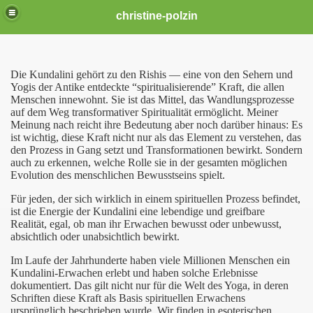
christine-polzin
ichter Leben TV
Die Kundalini gehört zu den Rishis — eine von den Sehern und
Yogis der Antike entdeckte “spiritualisierende” Kraft, die allen
Menschen innewohnt. Sie ist das Mittel, das Wandlungsprozesse
che Beratung oder Energiearbeit
auf dem Weg transformativer Spiritualität ermöglicht. Meiner
Meinung nach reicht ihre Bedeutung aber noch darüber hinaus: Es
ist wichtig, diese Kraft nicht nur als das Element zu verstehen, das
den Prozess in Gang setzt und Transformationen bewirkt. Sondern
auch zu erkennen, welche Rolle sie in der gesamten möglichen
Evolution des menschlichen Bewusstseins spielt.
Für jeden, der sich wirklich in einem spirituellen Prozess befindet,
ist die Energie der Kundalini eine lebendige und greifbare
Realität, egal, ob man ihr Erwachen bewusst oder unbewusst,
absichtlich oder unabsichtlich bewirkt.
 Erzengel
Im Laufe der Jahrhunderte haben viele Millionen Menschen ein
Kundalini-Erwachen erlebt und haben solche Erlebnisse
dokumentiert. Das gilt nicht nur für die Welt des Yoga, in deren
Schriften diese Kraft als Basis spirituellen Erwachens
ursprünglich beschrieben wurde. Wir finden in esoterischen
 Menschheit verwandeln