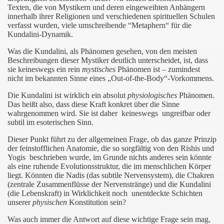
Texten, die von Mystikern und deren eingeweihten Anhängern
innerhalb ihrer Religionen und verschiedenen spirituellen Schulen
verfasst wurden, viele umschreibende “Metaphern“ für die
Kundalini-Dynamik.
Was die Kundalini, als Phänomen gesehen, von den meisten
Beschreibungen dieser Mystiker deutlich unterscheidet, ist, dass
sie keineswegs ein rein
mystisches
Phänomen ist – zumindest
nicht im bekannten Sinne eines „Out-of-the-Body“-Vorkommens.
Die Kundalini ist wirklich ein absolut
physiologisches
Phänomen.
Das heißt also, dass diese Kraft konkret über die Sinne
rt
wahrgenommen wird. Sie ist daher keineswegs ungreifbar oder
subtil im esoterischen Sinn.
Dieser Punkt führt zu der allgemeinen Frage, ob das ganze Prinzip
der feinstofflichen Anatomie, die so sorgfältig von den Rishis und
Yogis beschrieben wurde, im Grunde nichts anderes sein könnte
als eine ruhende Evolutionsstruktur, die im menschlichen Körper
liegt. Könnten die Nadis (das subtile Nervensystem), die Chakren
(zentrale Zusammenflüsse der Nervenstränge) und die Kundalini
(die Lebenskraft) in Wirklichkeit noch unentdeckte Schichten
unserer
physischen
Konstitution sein?
erkzeug
Was auch immer die Antwort auf diese wichtige Frage sein mag,