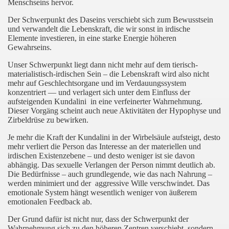
Menschseins hervor.
Der Schwerpunkt des Daseins verschiebt sich zum Bewusstsein
und verwandelt die Lebenskraft, die wir sonst in irdische
Elemente investieren, in eine starke Energie höheren
Gewahrseins.
Unser Schwerpunkt liegt dann nicht mehr auf dem tierisch-
materialistisch-irdischen Sein – die Lebenskraft wird also nicht
mehr auf Geschlechtsorgane und im Verdauungssystem
konzentriert — und verlagert sich unter dem Einfluss der
aufsteigenden Kundalini in eine verfeinerter Wahrnehmung.
Dieser Vorgäng scheint auch neue Aktivitäten der Hypophyse und
Zirbeldrüse zu bewirken.
Je mehr die Kraft der Kundalini in der Wirbelsäule aufsteigt, desto
mehr verliert die Person das Interesse an der materiellen und
irdischen Existenzebene – und desto weniger ist sie davon
abhängig. Das sexuelle Verlangen der Person nimmt deutlich ab.
Die Bedürfnisse – auch grundlegende, wie das nach Nahrung –
werden minimiert und der aggressive Wille verschwindet. Das
emotionale System hängt wesentlich weniger von äußerem
emotionalen Feedback ab.
Der Grund dafür ist nicht nur, dass der Schwerpunkt der
Wahrnehmung sich zu den höheren Zentren verschiebt, sondern